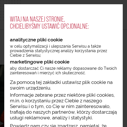
WITAJ NA NASZEJ STRONIE,
MENU
CHCIELIBYŚMY USTAWIĆ OPCJONALNE:
analityczne pliki cookie
w celu optymalizacji i ulepszania Serwisu a także
prowadzenia statystycznej analizy korzystania przez
Ciebie z Serwisu;
marketingowe pliki cookie
aby dostarczać Ci nasze reklamy dopasowane do Twoich
zainteresowań i mierzyć ich skuteczność.
Za pomocą tej zakładki ustawisz plik cookie na
swoim urządzeniu.
KONTAKT DLA
Informacje zebrane przez niektóre pliki cookies,
m.in. o korzystaniu przez Ciebie z naszego
DEWELOPERÓW
Serwisu i o tym, co Cię w nim zainteresowało,
trafiają do naszych partnerów, którzy dostarczają
usługi reklamowe, analizy i statystyki.
Katarzyna Tworska
Dyrektor zarządzająca
Powiedz nam czy się zgadzasz, pamiętaj, że