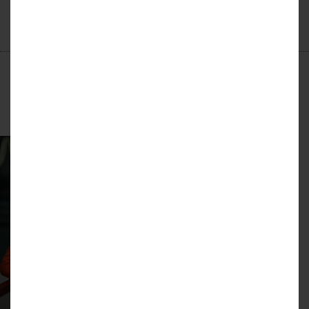
KONTAKT DLA
DEWELOPERÓW
Katarzyna Tworska
Dyrektor zarządzająca
tel.: (+48) 508 201 214
katarzyna.tworska@rednet24.pl